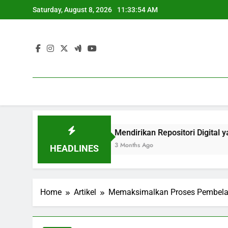
Skip
Saturday, August 8, 2026
11:33:55 AM
to
content
Berkualitas
Mendirikan Repositori Digital yang Menduku
3 Months Ago
HEADLINES
Home
Artikel
Memaksimalkan Proses Pembelaj