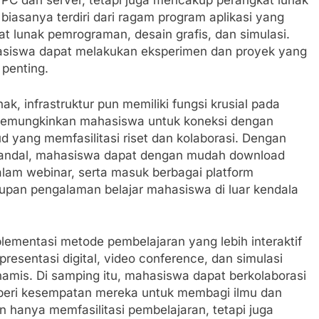
i PC dan server, tetapi juga mencakup perangkat lunak
biasanya terdiri dari ragam program aplikasi yang
t lunak pemrograman, desain grafis, dan simulasi.
asiswa dapat melakukan eksperimen dan proyek yang
penting.
k, infrastruktur pun memiliki fungsi krusial pada
 memungkinkan mahasiswa untuk koneksi dengan
d yang memfasilitasi riset dan kolaborasi. Dengan
 handal, mahasiswa dapat dengan mudah download
dalam webinar, serta masuk berbagai platform
kupan pengalaman belajar mahasiswa di luar kendala
ementasi metode pembelajaran yang lebih interaktif
presentasi digital, video conference, dan simulasi
amis. Di samping itu, mahasiswa dapat berkolaborasi
beri kesempatan mereka untuk membagi ilmu dan
an hanya memfasilitasi pembelajaran, tetapi juga