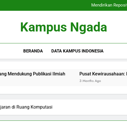
Kampus Unggulan:
Mendirikan Reposit
Pusat Kewira
Mewujudkan Kampus Berkual
Kampus Unggulan:
Kampus Ngada
Mendirikan Reposit
Pusat Kewira
Mewujudkan Kampus Berkual
BERANDA
DATA KAMPUS INDONESIA
ng Publikasi Ilmiah
Pusat Kewirausahaan: Meneliti Ke
3 Months Ago
aran di Ruang Komputasi