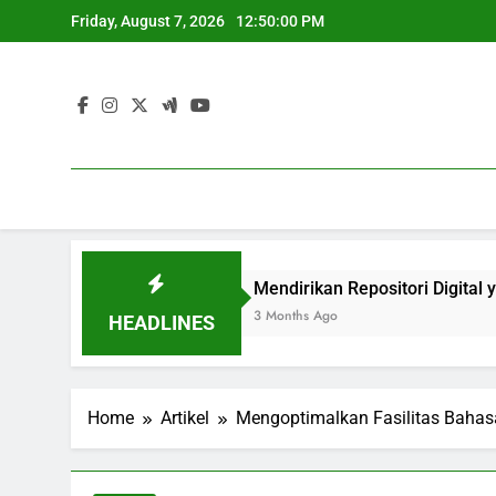
Skip
Friday, August 7, 2026
12:50:01 PM
to
content
ra Berkualitas
Mendirikan Repositori Digital yang Mend
3 Months Ago
HEADLINES
Home
Artikel
Mengoptimalkan Fasilitas Bahas