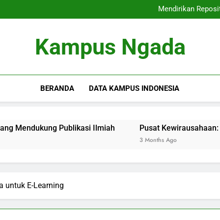
Kampus Unggulan:
Mendirikan Reposit
Pusat Kewira
Mewujudkan Kampus Berkual
Kampus Unggulan:
Kampus Ngada
Mendirikan Reposit
Pusat Kewira
Mewujudkan Kampus Berkual
BERANDA
DATA KAMPUS INDONESIA
ukung Publikasi Ilmiah
Pusat Kewirausahaan: Meneliti 
3 Months Ago
a untuk E-Learning