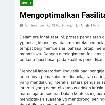
ARTIKEL
Mengoptimalkan Fasilit
0
Adminkampus
12 Months Ago
4 Mins
Dalam era igital saat ini, proses pengajara
yg besar, khususnya dalam konteks pembelaja
tempat bagi mempelajari bahasa, tetapi men
mahasiswa. Dengan meningkatkan fasilitas s
berkontribusi besar pada kualitas pendidikan
Menggali laboratorium linguistik bagi pengaj
contohnya pemakaian media pelajaran daring,
yang mendukung interaksi antara pengajar ser
internet yang cepat di kampus adalah krus
materi ajaran secara. Dalam konteks ini, per
menciptakan suasana yg mendorong, sehin
dapat diraih dengan optimal.